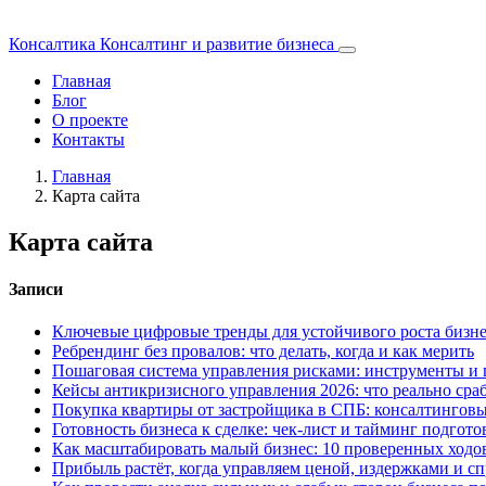
Консалтика
Консалтинг и развитие бизнеса
Главная
Блог
О проекте
Контакты
Главная
Карта сайта
Карта сайта
Записи
Ключевые цифровые тренды для устойчивого роста бизне
Ребрендинг без провалов: что делать, когда и как мерить
Пошаговая система управления рисками: инструменты и
Кейсы антикризисного управления 2026: что реально сра
Покупка квартиры от застройщика в СПБ: консалтинговы
Готовность бизнеса к сделке: чек‑лист и тайминг подгото
Как масштабировать малый бизнес: 10 проверенных ходо
Прибыль растёт, когда управляем ценой, издержками и с