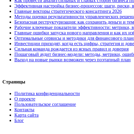
Как провести анализ сильных и слабых сторон бизнеса п
Эффективная настройка бизнес‑процессов: шаги, риски,
Главные векторы стратегического консалтинга 2026
Методы оценки результативности управленческих решени
Безопасная реструктуризация: как сохранить деньги и те
Рабочие ключевые показатели эффективности: метрики, 
Главные ошибки запуска нового направления и как их из
Оптимальные сервисы и методики для финансового пла
Инвестиции приходят, когда есть цифры, стратегия и дов
Сильная команда рождается из ясных правил и доверия
Пошаговый аудит бизнес‑модели: методы, метрики, ошиб
Выход на новые рынки возможен через поэтапный план
Страницы
Политика конфиденциальности
О проекте
Пользовательское соглашение
Контакты
Карта сайта
Блог