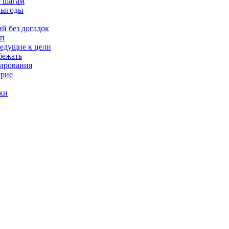
о шагам
 выгоды
й без догадок
мп
ведущие к цели
бежать
нирования
ерие
ки