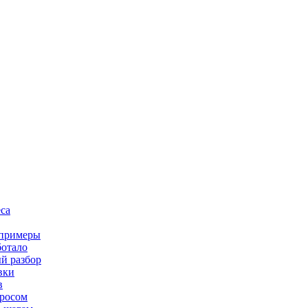
са
 примеры
ботало
й разбор
вки
в
просом