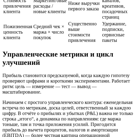
Стоимость
Маркетинговые
каналов,
Ниже выручки
привлечения
расходы /
креативов,
первого заказа
клиента
новые клиенты
посадочных
страниц
Существенно
Удержание,
Пожизненная
Средний чек ×
выше
подписки,
ценность
маржа × число
стоимости
сервисные
клиента
покупок
привлечения
пакеты
Управленческие метрики и цикл
улучшений
Прибыль становится предсказуемой, когда каждую гипотезу
проверяют цифрами и короткими экспериментами. Работает
ритм: цель — измерение — тест — вывод —
масштабирование.
Начинаем с простого управленческого контура: еженедельная
встреча по метрикам, доска целей, ответственный за каждую
цифру. В отчёте о прибылях и убытках (P&L) важна не только
строка „итого“, а динамика по направлениям: где маржа
тоньше, там и точка приложения усилий. Пригодится
прибыль до вычета процентов, налогов и амортизации
(EBITDA) — более честная картина операционной