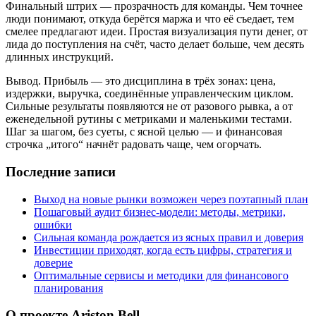
Финальный штрих — прозрачность для команды. Чем точнее
люди понимают, откуда берётся маржа и что её съедает, тем
смелее предлагают идеи. Простая визуализация пути денег, от
лида до поступления на счёт, часто делает больше, чем десять
длинных инструкций.
Вывод. Прибыль — это дисциплина в трёх зонах: цена,
издержки, выручка, соединённые управленческим циклом.
Сильные результаты появляются не от разового рывка, а от
еженедельной рутины с метриками и маленькими тестами.
Шаг за шагом, без суеты, с ясной целью — и финансовая
строчка „итого“ начнёт радовать чаще, чем огорчать.
Последние записи
Выход на новые рынки возможен через поэтапный план
Пошаговый аудит бизнес‑модели: методы, метрики,
ошибки
Сильная команда рождается из ясных правил и доверия
Инвестиции приходят, когда есть цифры, стратегия и
доверие
Оптимальные сервисы и методики для финансового
планирования
О проекте Ariston Bell