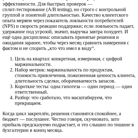
эффективности. Для быстрых проверок —
сплит‑тестирование (A/B testing), но строго с контрольной
группой и понятной длительностью. Качество клиентского
опыта меряем через показатель лояльности потребителей
(NPS) и скорость реакции поддержки; если лояльность падает,
удержание под угрозой, значит, выручка завтра похудеет. И
ещё одна дисциплина: описывать принятые решения и
ожидания заранее, чтобы через месяц сравнить намерения с
фактом и не спорить „кто что имел в виду“.
Цель на квартал: конкретная, измеримая, с цифрой
маржинальности.
Набор метрик: маржинальность по продуктам,
стоимость привлечения, пожизненная ценность клиента,
длительность сделки, оборачиваемость запасов.
Короткие тесты: одна гипотеза — один период — один
ответственный.
Разбор: что сработало, что масштабируем, что
прекращаем.
Когда цикл закреплён, решения становятся спокойнее, а
бюджет — послушнее. Честно говоря, скучновато, зато
прибыль предсказуемо подрастает, и это слышно по тишине в
бухгалтерии в конец месяца.