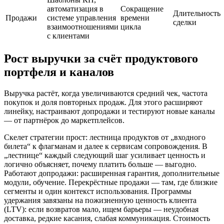
автоматизация в
Сокращение
Длительность
Продажи
системе управления
времени
сделки
взаимоотношениями
цикла
с клиентами
Рост выручки за счёт продуктового
портфеля и каналов
Выручка растёт, когда увеличиваются средний чек, частота
покупок и доля повторных продаж. Для этого расширяют
линейку, настраивают допродажи и тестируют новые каналы
— от партнёрок до маркетплейсов.
Скелет стратегии прост: лестница продуктов от „входного
билета“ к флагманам и далее к сервисам сопровождения. В
„лестнице“ каждый следующий шаг усиливает ценность и
логично объясняет, почему платить больше — выгодно.
Работают допродажи: расширенная гарантия, дополнительные
модули, обучение. Перекрёстные продажи — там, где близкие
сегменты и один контекст использования. Программы
удержания завязаны на пожизненную ценность клиента
(LTV): если возвратов мало, ищем барьеры — неудобная
доставка, редкие касания, слабая коммуникация. Стоимость