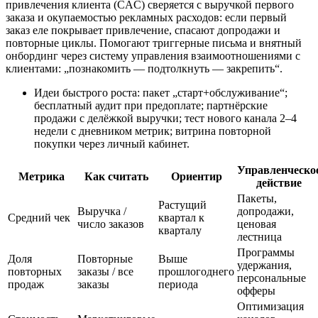
привлечения клиента (CAC) сверяется с выручкой первого
заказа и окупаемостью рекламных расходов: если первый
заказ еле покрывает привлечение, спасают допродажи и
повторные циклы. Помогают триггерные письма и внятный
онбординг через систему управления взаимоотношениями с
клиентами: „познакомить — подтолкнуть — закрепить“.
Идеи быстрого роста: пакет „старт+обслуживание“;
бесплатный аудит при предоплате; партнёрские
продажи с делёжкой выручки; тест нового канала 2–4
недели с дневником метрик; витрина повторной
покупки через личный кабинет.
Управленческо
Метрика
Как считать
Ориентир
действие
Пакеты,
Растущий
Выручка /
допродажи,
Средний чек
квартал к
число заказов
ценовая
кварталу
лестница
Программы
Доля
Повторные
Выше
удержания,
повторных
заказы / все
прошлогоднего
персональные
продаж
заказы
периода
офферы
Оптимизация