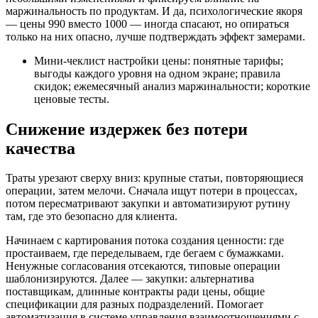
маржинальность по продуктам. И да, психологические якоря
— цены 990 вместо 1000 — иногда спасают, но опираться
только на них опасно, лучше подтверждать эффект замерами.
Мини‑чеклист настройки цены: понятные тарифы;
выгоды каждого уровня на одном экране; правила
скидок; ежемесячный анализ маржинальности; короткие
ценовые тесты.
Снижение издержек без потери
качества
Траты урезают сверху вниз: крупные статьи, повторяющиеся
операции, затем мелочи. Сначала ищут потери в процессах,
потом пересматривают закупки и автоматизируют рутину
там, где это безопасно для клиента.
Начинаем с картирования потока создания ценности: где
простаиваем, где переделываем, где бегаем с бумажками.
Ненужные согласования отсекаются, типовые операции
шаблонизируются. Далее — закупки: альтернатива
поставщикам, длинные контракты ради цены, общие
спецификации для разных подразделений. Помогает
автоматизация в системе управления взаимоотношениями с