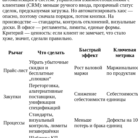
клиентами (CRM): меньше ручного ввода, прозрачный статус
сделок, предсказуемая загрузка. Но автоматизировать хаос —
опасно, поэтому сначала порядок, потом кнопки. На
производстве — стандарты, контроль отклонений, визуальные
доски. В офисе — регламенты, лимиты, единые формы.
Критерий — ценность: если клиент не замечает, что стало
хуже, значит, сделали правильно.
Быстрый
Ключевая
Рычаг
Что сделать
эффект
метрика
Убрать убыточные
скидки и
Рост валовой
Маржинальнос
Прайс‑лист
бесплатные
маржи
по продуктам
„плюшки“
Переторговка,
альтернативные
Снижение
Себестоимост
Закупки
поставщики,
себестоимости
единицы
унификация
спецификаций
Стандарты,
визуальный
Меньше
Дефекты на 10
Процессы
контроль, лимиты
потерь и брака
единиц
незавершёнки
Шаблоны КП,