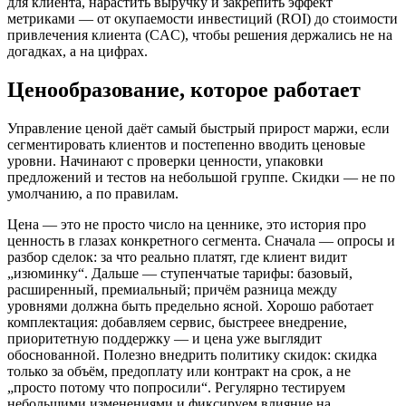
для клиента, нарастить выручку и закрепить эффект
метриками — от окупаемости инвестиций (ROI) до стоимости
привлечения клиента (CAC), чтобы решения держались не на
догадках, а на цифрах.
Ценообразование, которое работает
Управление ценой даёт самый быстрый прирост маржи, если
сегментировать клиентов и постепенно вводить ценовые
уровни. Начинают с проверки ценности, упаковки
предложений и тестов на небольшой группе. Скидки — не по
умолчанию, а по правилам.
Цена — это не просто число на ценнике, это история про
ценность в глазах конкретного сегмента. Сначала — опросы и
разбор сделок: за что реально платят, где клиент видит
„изюминку“. Дальше — ступенчатые тарифы: базовый,
расширенный, премиальный; причём разница между
уровнями должна быть предельно ясной. Хорошо работает
комплектация: добавляем сервис, быстреее внедрение,
приоритетную поддержку — и цена уже выглядит
обоснованной. Полезно внедрить политику скидок: скидка
только за объём, предоплату или контракт на срок, а не
„просто потому что попросили“. Регулярно тестируем
небольшими изменениями и фиксируем влияние на