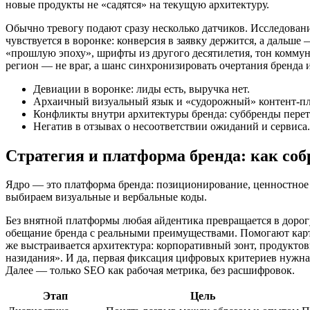
новые продукты не «садятся» на текущую архитектуру.
Обычно тревогу подают сразу несколько датчиков. Исследован
чувствуется в воронке: конверсия в заявку держится, а дальше
«прошлую эпоху», шрифты из другого десятилетия, тон коммун
регион — не враг, а шанс синхронизировать очертания бренда 
Девиации в воронке: лиды есть, выручка нет.
Архаичный визуальный язык и «судорожный» контент-пл
Конфликты внутри архитектуры бренда: суббренды перет
Негатив в отзывах о несоответствии ожиданий и сервиса.
Стратегия и платформа бренда: как соб
Ядро — это платформа бренда: позиционирование, ценностное 
выбираем визуальные и вербальные коды.
Без внятной платформы любая айдентика превращается в дорог
обещание бренда с реальными преимуществами. Помогают карты
же выстраивается архитектура: корпоративный зонт, продукто
назидания». И да, первая фиксация цифровых критериев нужна 
Далее — только SEO как рабочая метрика, без расшифровок.
Этап
Цель