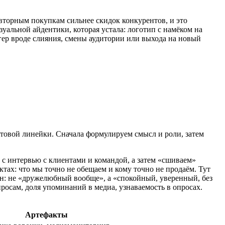
вторным покупкам сильнее скидок конкурентов, и это
зуальной айдентики, которая устала: логотип с намёком на
гер вроде слияния, смены аудитории или выхода на новый
товой линейки. Сначала формулируем смысл и роли, затем
с интервью с клиентами и командой, а затем «сшиваем»
ах: что мы точно не обещаем и кому точно не продаём. Тут
он: не «дружелюбный вообще», а «спокойный, уверенный, без
росам, доля упоминаний в медиа, узнаваемость в опросах.
Артефакты