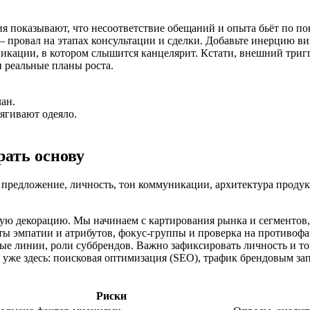
ия показывают, что несоответствие обещаний и опыта бьёт по по
 — провал на этапах консультации и сделки. Добавьте инерцию ви
икации, в котором слышится канцелярит. Кстати, внешний триг
и реальные планы роста.
ан.
ягивают одеяло.
рать основу
предложение, личность, тон коммуникации, архитектура продук
ую декорацию. Мы начинаем с картирования рынка и сегментов, 
 эмпатии и атрибутов, фокус-группы и проверка на противофакт
вые линии, роли суббрендов. Важно зафиксировать личность и т
уже здесь: поисковая оптимизация (SEO), трафик брендовым зап
Риски