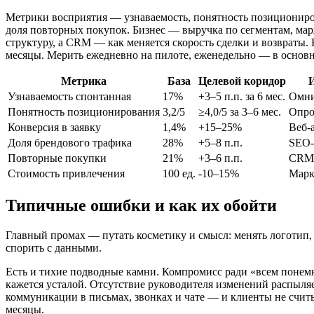
Метрики восприятия — узнаваемость, понятность позициониров
доля повторных покупок. Бизнес — выручка по сегментам, мар
структуру, а CRM — как меняется скорость сделки и возвраты.
месяцы. Мерить ежедневно на пилоте, еженедельно — в основн
Метрика
База
Целевой коридор
Узнаваемость спонтанная
17%
+3–5 п.п. за 6 мес.
Омни
Понятность позиционирования
3,2/5
≥4,0/5 за 3–6 мес.
Опро
Конверсия в заявку
1,4%
+15–25%
Веб-
Доля брендового трафика
28%
+5–8 п.п.
SEO-
Повторные покупки
21%
+3–6 п.п.
CRM
Стоимость привлечения
100 ед.
-10–15%
Марк
Типичные ошибки и как их обойти
Главный промах — путать косметику и смысл: менять логотип, н
спорить с данными.
Есть и тихие подводные камни. Компромисс ради «всем понемно
кажется усталой. Отсутствие руководителя изменений распыля
коммуникации в письмах, звонках и чате — и клиенты не счи
месяцы.