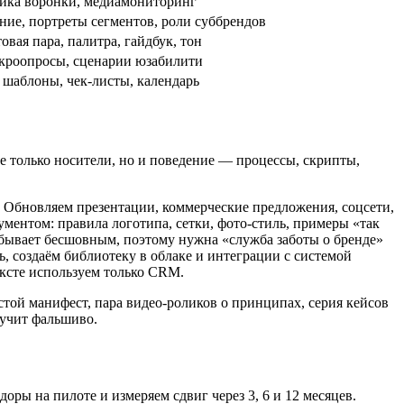
ика воронки, медиамониторинг
ие, портреты сегментов, роли суббрендов
вая пара, палитра, гайдбук, тон
кроопросы, сценарии юзабилити
 шаблоны, чек-листы, календарь
 только носители, но и поведение — процессы, скрипты,
. Обновляем презентации, коммерческие предложения, соцсети,
ментом: правила логотипа, сетки, фото-стиль, примеры «так
 бывает бесшовным, поэтому нужна «служба заботы о бренде»
, создаём библиотеку в облаке и интеграции с системой
ксте используем только CRM.
стой манифест, пара видео-роликов о принципах, серия кейсов
вучит фальшиво.
оры на пилоте и измеряем сдвиг через 3, 6 и 12 месяцев.