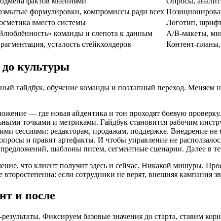
одмена фактов мнениями
Опросы, аналит
азмытые формулировки, компромиссы ради всех
Позиционирован
осметика вместо системы
Логотип, шрифто
Влюблённость» команды и слепота к данным
A/B-макеты, ми
рагментация, усталость стейкхолдеров
Контент-планы,
 до культуры
ый гайдбук, обучение команды и поэтапный переход. Меняем не
ожение — где новая айдентика и тон проходят боевую проверку
льными точками и метриками. Гайдбук становится рабочим инстру
кими сессиями: редакторам, продажам, поддержке. Внедрение не
опросы и правит артефакты. И чтобы управление не расползалось
предложений, шаблоны писем, сегментные сценарии. Далее в те
ение, что клиент получит здесь и сейчас. Никакой мишуры. Про
е второстепенна: если сотрудники не верят, внешняя кампания з
нт и после
результаты. Фиксируем базовые значения до старта, ставим корид