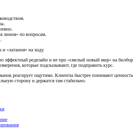
ководством.
ны.
невно.
ая линия» по вопросам.
.
 и «латания» на ходу.
ро эффектный редизайн и не про «смелый новый мир» на билборд
змерения, которые подсказывают, где подправить курс.
 рынок реагирует ощутимо. Клиенты быстрее понимают ценность
ильную сторону и держатся там стабильно.
ки
ерие
нирования