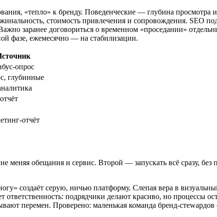
ания, «тепло» к бренду. Поведенческие — глубина просмотра и
жинальность, стоимость привлечения и сопровождения. SEO подс
 Важно заранее договориться о временном «проседании» отдельн
ой фазе, ежемесячно — на стабилизации.
Источник
бус-опрос
с, глубинные
аналитика
отчёт
етинг-отчёт
е меняя обещания и сервис. Второй — запускать всё сразу, без 
гу» создаёт серую, ничью платформу. Слепая вера в визуальный 
ет ответственность: подрядчики делают красиво, но процессы о
тывают перемен. Проверено: маленькая команда бренд-стewардов