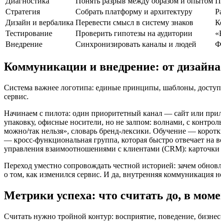
Диагностика
Понять разрыв между образом и опытом
П
Стратегия
Собрать платформу и архитектуру
Р
Дизайн и вербалика
Перевести смысл в систему знаков
К
Тестирование
Проверить гипотезы на аудитории
«
Внедрение
Синхронизировать каналы и людей
Ф
Коммуникации и внедрение: от дизайна
Система важнее логотипа: единые принципы, шаблоны, доступн
сервис.
Начинаем с пилота: один приоритетный канал — сайт или прил
упаковку, офисные носители, но не залпом: волнами, с контро
можно/так нельзя», словарь бренд-лексики. Обучение — корот
— кросс-функциональная группа, которая быстро отвечает на в
управления взаимоотношениями с клиентами (CRM): карточки 
Переход уместно сопровождать честной историей: зачем обновл
о том, как изменился сервис. И да, внутренняя коммуникация н
Метрики успеха: что считать до, в моме
Считать нужно тройной контур: восприятие, поведение, бизнес-