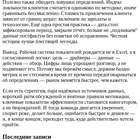
Полезно также обходить ловушки определений. Индекс
лояльности клиентов считается одинаково по методике, иначе
сравнивать бессмысленно. Стоимость привлечения клиента
зависит от границ затрат: включаем ли зарплаты и
технологию. Ещё одна простая практика — дата-стоп:
зафиксировали период, закрыли отчёт, больше не „подливаем“
данные постфактум без пометки об исправлении. Честная
история лучше блестящей легенды.
Вывод. Рабочая система показателей рождается не в Excel, а в
согласованной логике: цель — драйверы — данные —
действия — обзор. Цифры лишь упрощают разговор, а не
подменяют его. Потому мы бережём смысл, держим баланс
метрик и не стесняемся время от времени передоговариваться
об определениях — рынок меняется быстрее, чем кажется.
Если есть стратегия, пара надёжных источников данных,
короткий ритм обсуждений и внятные правила мотивации,
ключевые показатели эффективности становятся навигатором,
а не бюрократией. И тогда команда двигается увереннее,
спорит реже, делает больше, ошибается быстрее и дешевле —
и, в конце концов, приходит туда, куда действительно хотела
прийти.
Последние записи