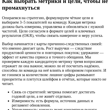
Как выбрать метрики и цели, чтобы не
промахнуться
Опираемся на стратегию, формулируем чёткие цели и
выбираем 3–5 показателей на команду. Каждая метрика
должна быть измерима, управляема и обновляться с нужной
частотой. Цели согласуем в формате целей и ключевых
результатов (OKR), чтобы связать намерение и меру успеха.
Выбор начинается с карты причинно-следственных связей:
что именно двигает цель. Рост выручки — следствие
продуктовой ценности и повторных покупок; удержание —
эффект от качества сервиса и точного обещания. Мы
проверяем каждую кандидатную метрику тремя вопросами:
отражает ли она важное, можно ли её посчитать надёжно,
способна ли команда на неё влиять в обозримом горизонте. И
не гонимся за количеством: лишние цифры размывают
приоритеты и плетутся шлейфом в отчётах, которые никто не
читает.
Связь со стратегией: метрика помогает достигать
годовой цели, а не живёт отдельно.
Измеримость: есть формула, источник данных и
регламент обновления.
Управляемость: команда знает конкретные рычаги