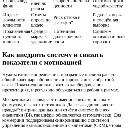
Срок вывода
Скорость поставки
Оптимизация в
идеи до
фичи
ценности
ущерб качеству
релиза
Индекс
Ответы
Редкие замеры
Риск оттока и
лояльности
опроса по
и смещённая
„сарафан“
клиентов
шкале
выборка
Пожизненная
Средняя
Потенциал
Слишком
ценность
маржа ×
долгосрочного
оптимистичный
клиента
удержание
роста
горизонт
Как внедрить систему и связать
показатели с мотивацией
Нужны единые определения, прозрачные правила расчёта,
общий календарь обновления и короткая петля обратной
связи. Показатели должны жить в дашбордах, а не в
презентациях, и регулярно обсуждаться на рабочих ритмах.
Мы начинаем с словаря: что именно считаем, по каким
формулам, из каких источников. Далее — единое „место
правды“: витрина данных или отчёт в системе бизнес-
аналитики (BI), где цифры обновляются автоматически. Для
коммерции поддерживаем синхронизацию с системой
управления взаимоотношениями с клиентами (CRM), чтобы