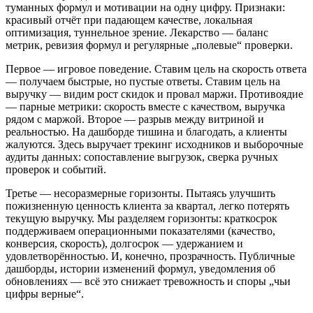
туманных формул и мотивации на одну цифру. Признаки:
красивый отчёт при падающем качестве, локальная
оптимизация, туннельное зрение. Лекарство — баланс
метрик, ревизия формул и регулярные „полевые“ проверки.
Первое — игровое поведение. Ставим цель на скорость ответа
— получаем быстрые, но пустые ответы. Ставим цель на
выручку — видим рост скидок и провал маржи. Противоядие
— парные метрики: скорость вместе с качеством, выручка
рядом с маржой. Второе — разрыв между витриной и
реальностью. На дашборде тишина и благодать, а клиенты
жалуются. Здесь выручает трекинг исходников и выборочные
аудиты данных: сопоставление выгрузок, сверка ручных
проверок и событий.
Третье — несоразмерные горизонты. Пытаясь улучшить
пожизненную ценность клиента за квартал, легко потерять
текущую выручку. Мы разделяем горизонты: краткосрок
поддерживаем операционными показателями (качество,
конверсия, скорость), долгосрок — удержанием и
удовлетворённостью. И, конечно, прозрачность. Публичные
дашборды, истории изменений формул, уведомления об
обновлениях — всё это снижает тревожность и споры „чьи
цифры верные“.