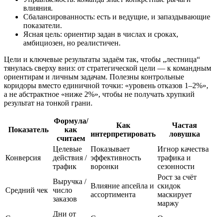
влияния.
Сбалансированность: есть и ведущие, и запаздывающие
показатели.
Ясная цель: ориентир задан в числах и сроках,
амбициозен, но реалистичен.
Цели и ключевые результаты задаём так, чтобы „лестница“
тянулась сверху вниз: от стратегической цели — к командным
ориентирам и личным задачам. Полезны контрольные
коридоры вместо единичной точки: «уровень отказов 1–2%»,
а не абстрактное «ниже 2%», чтобы не получать хрупкий
результат на тонкой грани.
Формула/
Как
Частая
Показатель
как
интерпретировать
ловушка
считаем
Целевые
Показывает
Игнор качества
Конверсия
действия /
эффективность
трафика и
трафик
воронки
сезонности
Рост за счёт
Выручка /
Влияние апсейла и
скидок
Средний чек
число
ассортимента
маскирует
заказов
маржу
Дни от