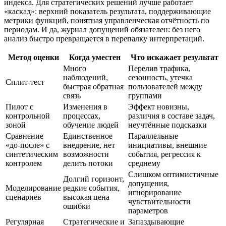
индекса. Для стратегических решений лучше работает
«каскад»: верхний показатель результата, поддерживающие
метрики функций, понятная управленческая отчётность по
периодам. И да, журнал допущений обязателен: без него
анализ быстро превращается в перепалку интерпретаций.
Метод оценки
Когда уместен
Что искажает результат
Много
Перелив трафика,
наблюдений,
сезонность, утечка
Сплит‑тест
быстрая обратная
пользователей между
связь
группами
Пилот с
Изменения в
Эффект новизны,
контрольной
процессах,
различия в составе задач,
зоной
обучение людей
неучтённые подсказки
Сравнение
Единственное
Параллельные
«до‑после» с
внедрение, нет
инициативы, внешние
синтетическим
возможности
события, регрессия к
контролем
делить потоки
среднему
Слишком оптимистичные
Долгий горизонт,
допущения,
Моделирование
редкие события,
игнорирование
сценариев
высокая цена
чувствительности
ошибки
параметров
Регулярная
Стратегические и
Запаздывающие