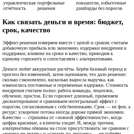
управленческая
портфельные
показатели, избыточные
отчётность
решения
дэшборды без порогов
Как связать деньги и время: бюджет,
срок, качество
Эффект решения измеряем вместе с ценой и сроком: считаем
добавочную прибыль или экономию, издержки внедрения и
поддержки, влияние на сроки и качество, приводим к
единому горизонту и сопоставляем с альтернативами.
Деньги любят аккуратные расчёты. Берём базовый период и
прогноз без изменений, затем оцениваем, что далo решение:
сколько сэкономлено, насколько выросла выручка, как
изменились постоянные и переменные издержки. Стоимость
внедрения считаем полно: работа команды, лицензии,
обучение, простои. Если горизонт длинный, применяем
дисконтирование и сравниваем интегральный эффект с
порогом, согласованным с собственниками. Срок — не фон, а
ресурс: ускорение потока иногда дороже прямой экономии.
Качество — страховка от «ложной эффективности», когда
цифры красивые, а клиенты уходят. И, между прочим,
альтернативы обязаны на столе присутствовать: не сравним с
«ничего не делать» и «сделать по‑другому» — не поймём