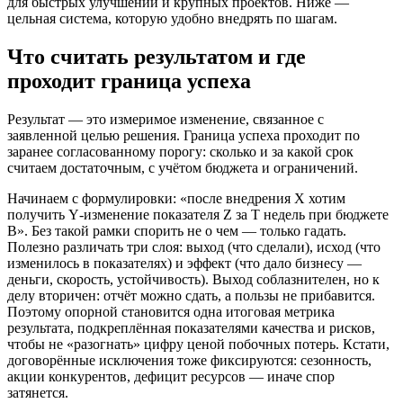
для быстрых улучшений и крупных проектов. Ниже —
цельная система, которую удобно внедрять по шагам.
Что считать результатом и где
проходит граница успеха
Результат — это измеримое изменение, связанное с
заявленной целью решения. Граница успеха проходит по
заранее согласованному порогу: сколько и за какой срок
считаем достаточным, с учётом бюджета и ограничений.
Начинаем с формулировки: «после внедрения X хотим
получить Y‑изменение показателя Z за T недель при бюджете
B». Без такой рамки спорить не о чем — только гадать.
Полезно различать три слоя: выход (что сделали), исход (что
изменилось в показателях) и эффект (что дало бизнесу —
деньги, скорость, устойчивость). Выход соблазнителен, но к
делу вторичен: отчёт можно сдать, а пользы не прибавится.
Поэтому опорной становится одна итоговая метрика
результата, подкреплённая показателями качества и рисков,
чтобы не «разогнать» цифру ценой побочных потерь. Кстати,
договорённые исключения тоже фиксируются: сезонность,
акции конкурентов, дефицит ресурсов — иначе спор
затянется.