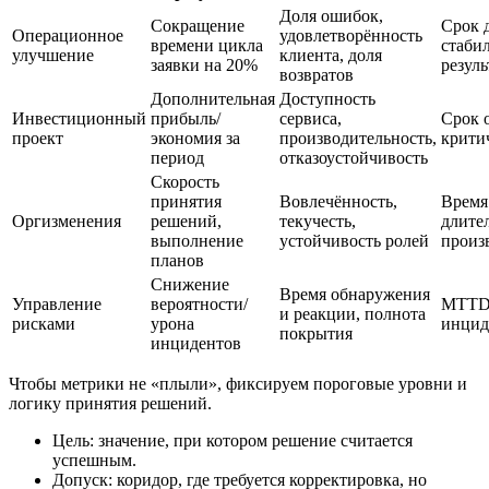
Доля ошибок,
Сокращение
Срок 
Операционное
удовлетворённость
времени цикла
стаби
улучшение
клиента, доля
заявки на 20%
резуль
возвратов
Дополнительная
Доступность
Инвестиционный
прибыль/
сервиса,
Срок 
проект
экономия за
производительность,
крити
период
отказоустойчивость
Скорость
принятия
Вовлечённость,
Время
Оргизменения
решений,
текучесть,
длите
выполнение
устойчивость ролей
произ
планов
Снижение
Время обнаружения
Управление
вероятности/
MTTD
и реакции, полнота
рисками
урона
инцид
покрытия
инцидентов
Чтобы метрики не «плыли», фиксируем пороговые уровни и
логику принятия решений.
Цель: значение, при котором решение считается
успешным.
Допуск: коридор, где требуется корректировка, но